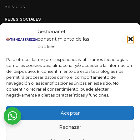
Servicios
REDES SOCIALES
Facebook
Gestionar el
Linkedin
consentimiento de las
cookies
Youtube
Para ofrecer las mejores experiencias, utilizamos tecnologías
MAS DE 50 RESEÑAS
como las cookies para almacenar y/o acceder a la información
del dispositivo. El consentimiento de estas tecnologías nos
permitirá procesar datos como el comportamiento de
navegación o las identificaciones únicas en este sitio. No
★★★★★
consentir o retirar el consentimiento, puede afectar
La verdad es que fue una compra muy económica, la
negativamente a ciertas características y funciones.
calidad mucho mejor de lo que esperaba y la entrega en un
día. ¡Estoy muy satisfecha con la atención al cliente y el
Aceptar
servicio!
Desarrollado por
Rechazar
Ready Marketing 2023 ©