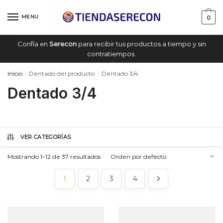
Saltar
saltar
a
al
MENU
0
navegación
contenido
Confía en
Serecon
para recibir tus productos a tiempo y sin
contratiempos.
Inicio
Dentado del producto
Dentado 3/4
/
/
Dentado 3/4
VER CATEGORÍAS
Mostrando 1–12 de 37 resultados
1
2
3
4