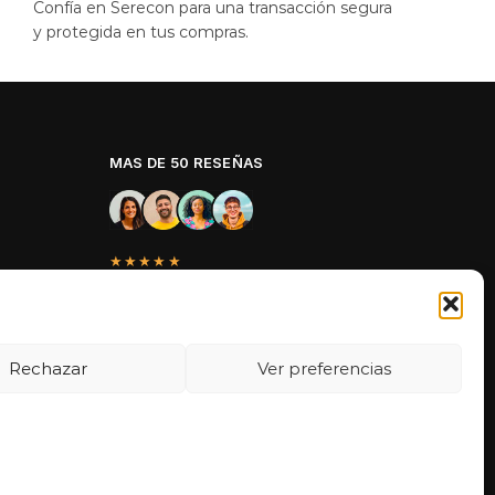
Confía en Serecon para una transacción segura
y protegida en tus compras.
MAS DE 50 RESEÑAS
★★★★★
La verdad es que fue una compra
muy económica, la calidad mucho
mejor de lo que esperaba y la
entrega en un día. ¡Estoy muy
Rechazar
Ver preferencias
satisfecha con la atención al cliente y
el servicio!