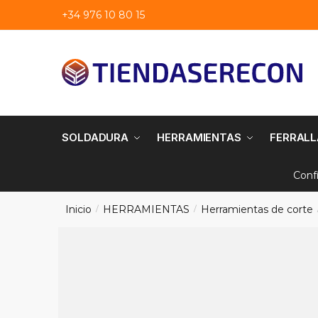
Saltar
saltar
+34 976 10 80 15
a
al
navegación
contenido
SOLDADURA
HERRAMIENTAS
FERRALL
Conf
Inicio
HERRAMIENTAS
Herramientas de corte
/
/