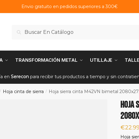
Envio gratuito en pedidos superiores a 300€
Buscar
Buscar
por:
A
TRANSFORMACIÓN METAL
UTILLAJE
TALL
ía en
Serecon
para recibir tus productos a tiempo y sin contrati
Hoja cinta de sierra
Hoja sierra cinta M42VN bimetal 2080x27
/
/
Hoja 
2080x
€
22.9
Hoja sie