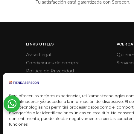
Tu satisfacción está garantizada con Serecon.
LINKS UTILES
ACERCA
Aviso Legal
Quiene
Condiciones de compra
Servicio
Politica de Privacidad
Politica de venta y devoluciones
Para ofrecer las mejores experiencias, utilizamos tecnologías co
para almacenar y/o acceder a la información del dispositivo. El 
estas tecnologías nos permitirá procesar datos como el compor
navegación o las identificaciones únicas en este sitio. No consentir 
consentimiento, puede afectar negativamente a ciertas caracterís
funciones.
Desarrollado por