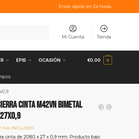
Envío rápido en 24 horas.
Mi Cuenta
Tienda
ER
EPIS
OCASIÓN
€
0.00
0
empos.
x0,9
sierra cinta M42VN bimetal
27x0,9
9
IVA INCLUIDO
rra cinta de 2080 x 27 x 0,9 mm. Producto bajo