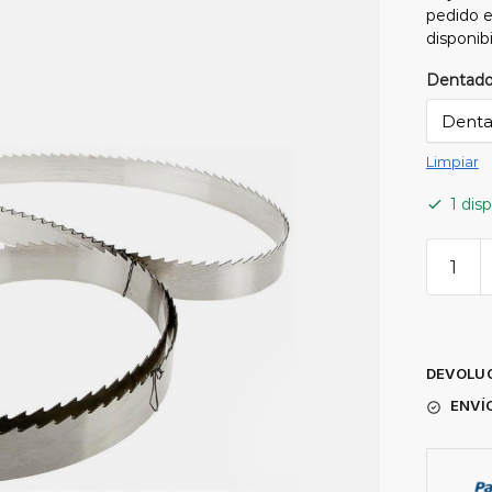
pedido 
disponib
Dentad
Limpiar
1 dis
Hoja
sierra
cinta
M42V
DEVOLUC
bimet
ENVÍ
2080x
canti