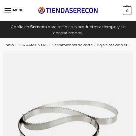
Saltar
saltar
a
al
MENU
0
navegación
contenido
Confía en
Serecon
para recibir tus productos a tiempo y sin
contratiempos.
Inicio
HERRAMIENTAS
Herramientas de corte
Hoja cinta de sierra
/
/
/