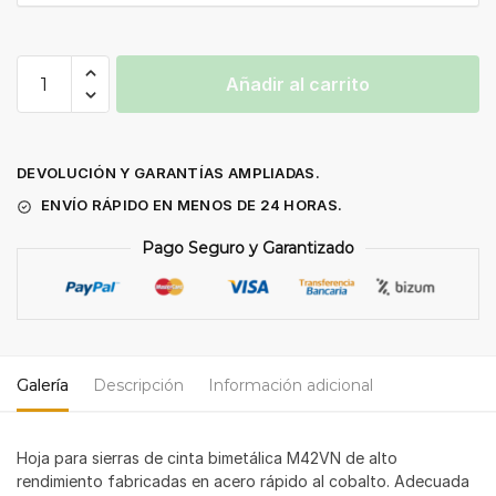
Hoja
Añadir al carrito
sierra
cinta
M42VN
bimetal
DEVOLUCIÓN Y GARANTÍAS AMPLIADAS.
3660x27x0,9
ENVÍO RÁPIDO EN MENOS DE 24 HORAS.
cantidad
Pago Seguro y Garantizado
Galería
Descripción
Información adicional
Hoja para sierras de cinta bimetálica M42VN de alto
rendimiento fabricadas en acero rápido al cobalto. Adecuada