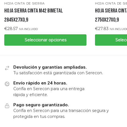
HOJA CINTA DE SIERRA
HOJA CINTA DE S
Hoja sierra cinta M42 bimetal
Hoja sierra cin
2845x27x0,9
2750x27x0,9
€
28.57
€
27.83
IVA INCLUIDO
IVA INCLUID
Seleccionar opciones
Selec
Devolución y garantías ampliadas.
Tu satisfacción está garantizada con Serecon.
Envío rápido en 24 horas.
Confía en Serecon para una entrega
rápida y eficiente.
Pago seguro garantizado.
Confía en Serecon para una transacción segura y
protegida en tus compras.