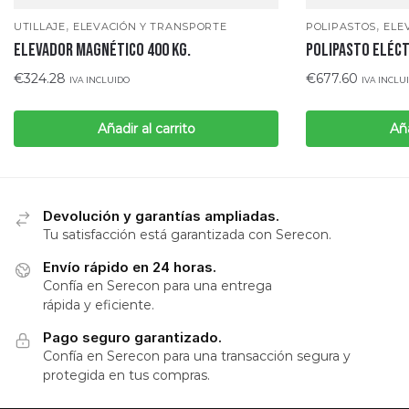
,
,
UTILLAJE
ELEVACIÓN Y TRANSPORTE
POLIPASTOS
ELE
ELEVADOR MAGNÉTICO 400 KG.
POLIPASTO ELÉCT
€
324.28
€
677.60
IVA INCLUIDO
IVA INCLU
Añadir al carrito
Aña
Devolución y garantías ampliadas.
Tu satisfacción está garantizada con Serecon.
Envío rápido en 24 horas.
Confía en Serecon para una entrega
rápida y eficiente.
Pago seguro garantizado.
Confía en Serecon para una transacción segura y
protegida en tus compras.