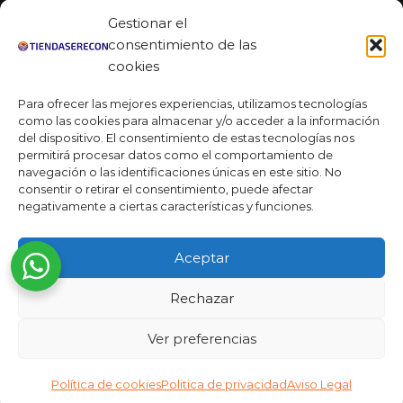
Youtube
Gestionar el
MAS DE 50 RESEÑAS
consentimiento de las
cookies
Para ofrecer las mejores experiencias, utilizamos tecnologías
como las cookies para almacenar y/o acceder a la información
★★★★★
del dispositivo. El consentimiento de estas tecnologías nos
La verdad es que fue una compra muy económica, la
permitirá procesar datos como el comportamiento de
calidad mucho mejor de lo que esperaba y la entrega en un
navegación o las identificaciones únicas en este sitio. No
día. ¡Estoy muy satisfecha con la atención al cliente y el
consentir o retirar el consentimiento, puede afectar
servicio!
negativamente a ciertas características y funciones.
Desarrollado por
Ready Marketing 2023 ©
Aceptar
Rechazar
Ver preferencias
Añadir al carrito
Política de cookies
Politica de privacidad
Aviso Legal