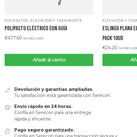
,
POLIPASTOS
ELEVACIÓN Y TRANSPORTE
ELEVACIÓN Y TR
POLIPASTO ELÉCTRICO CON GUÍA
Eslinga plana e
Pack 10ud
€
677.60
IVA INCLUIDO
€
24.20
IVA INCLUI
Añadir al carrito
Aña
Devolución y garantías ampliadas.
Tu satisfacción está garantizada con Serecon.
Envío rápido en 24 horas.
Confía en Serecon para una entrega
rápida y eficiente.
Pago seguro garantizado.
Confía en Serecon para una transacción segura y