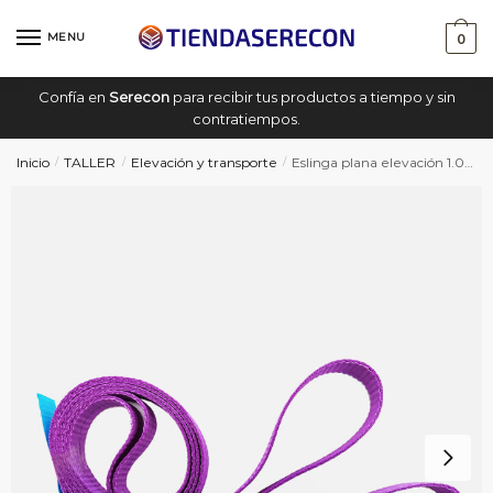
Saltar
saltar
a
al
MENU
0
navegación
contenido
Confía en
Serecon
para recibir tus productos a tiempo y sin
contratiempos.
Inicio
TALLER
Elevación y transporte
Eslinga plana elevación 1.000Kg/1,5m – Pack 40ud
/
/
/