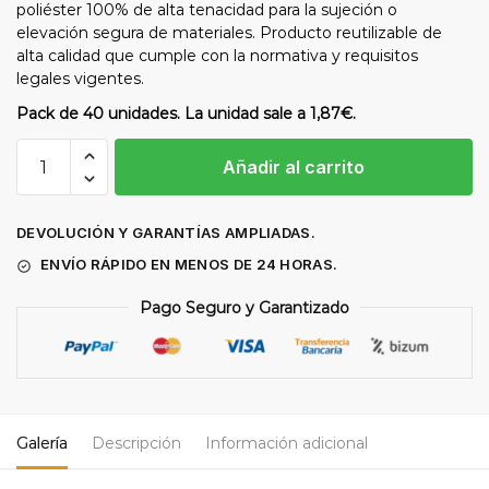
poliéster 100% de alta tenacidad para la sujeción o
elevación segura de materiales. Producto reutilizable de
alta calidad que cumple con la normativa y requisitos
legales vigentes.
Pack de 40 unidades. La unidad sale a 1,87€.
Eslinga
Añadir al carrito
plana
elevación
1.000Kg/1,5m
DEVOLUCIÓN Y GARANTÍAS AMPLIADAS.
-
ENVÍO RÁPIDO EN MENOS DE 24 HORAS.
Pack
40ud
Pago Seguro y Garantizado
cantidad
Galería
Descripción
Información adicional