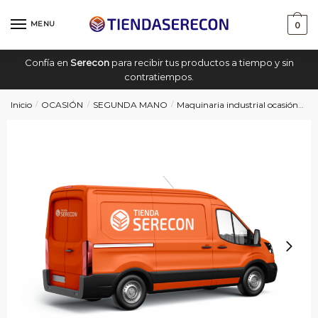
Saltar
saltar
a
al
MENU
0
navegación
contenido
Confía en
Serecon
para recibir tus productos a tiempo y sin
contratiempos.
Inicio
OCASIÓN
SEGUNDA MANO
Maquinaria industrial ocasión
P
/
/
/