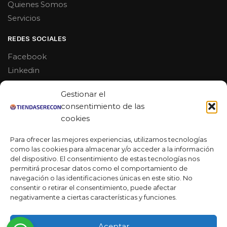
Quienes Somos
Servicios
REDES SOCIALES
Facebook
Linkedin
Youtube
Gestionar el
MAS DE 50 RESEÑAS
consentimiento de las
cookies
Para ofrecer las mejores experiencias, utilizamos tecnologías
como las cookies para almacenar y/o acceder a la información
★★★★★
del dispositivo. El consentimiento de estas tecnologías nos
La verdad es que fue una compra muy económica, la
permitirá procesar datos como el comportamiento de
calidad mucho mejor de lo que esperaba y la entrega en un
navegación o las identificaciones únicas en este sitio. No
día. ¡Estoy muy satisfecha con la atención al cliente y el
consentir o retirar el consentimiento, puede afectar
servicio!
negativamente a ciertas características y funciones.
Desarrollado por
Ready Marketing 2023 ©
Aceptar