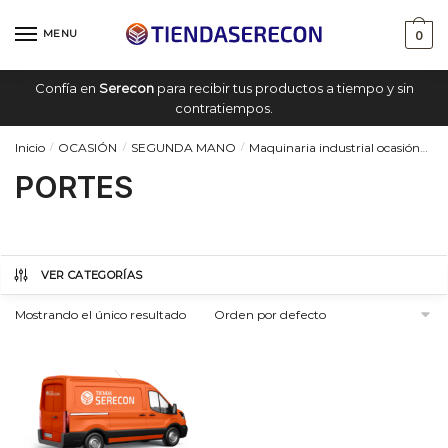
Saltar
saltar
a
al
MENU
0
navegación
contenido
Confía en
Serecon
para recibir tus productos a tiempo y sin
contratiempos.
Inicio
OCASIÓN
SEGUNDA MANO
Maquinaria industrial ocasión
P
/
/
/
PORTES
VER CATEGORÍAS
Mostrando el único resultado