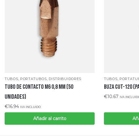
TUBOS, PORTATUBOS, DISTRIBUIDORES
TUBOS, PORTATUB
TUBO DE CONTACTO M6 0,8 MM (50
BUZA CUT-120 (P
UNIDADES)
€
10.67
IVA INCLUID
€
16.94
IVA INCLUIDO
Añadir al carrito
Aña