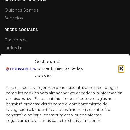
Quienes Somos
Servicios
REDES SOCIALES
Facebook
Linkedin
Youtube
Gestionar el
MAS DE 50 RESEÑAS
consentimiento de las
cookies
Para ofrecer las mejores experiencias, utilizamos tecnologías
como las cookies para almacenar y/o acceder a la información
★★★★★
del dispositivo. El consentimiento de estas tecnologías nos
La verdad es que fue una compra muy económica, la
permitirá procesar datos como el comportamiento de
calidad mucho mejor de lo que esperaba y la entrega en un
navegación o las identificaciones únicas en este sitio. No
día. ¡Estoy muy satisfecha con la atención al cliente y el
consentir o retirar el consentimiento, puede afectar
servicio!
negativamente a ciertas características y funciones.
Desarrollado por