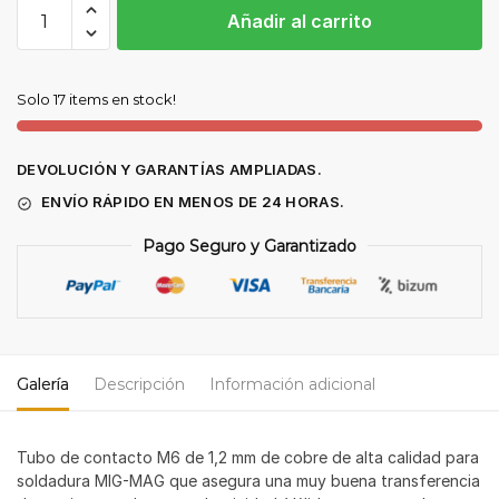
TUBO
Añadir al carrito
DE
CONTACTO
M6
Solo 17 items en stock!
1,2MM
ANTORCHA
24KD
DEVOLUCIÓN Y GARANTÍAS AMPLIADAS.
(PACK
ENVÍO RÁPIDO EN MENOS DE 24 HORAS.
25
UNIDADES)
Pago Seguro y Garantizado
cantidad
Galería
Descripción
Información adicional
Tubo de contacto M6 de 1,2 mm de cobre de alta calidad para
soldadura MIG-MAG que asegura una muy buena transferencia