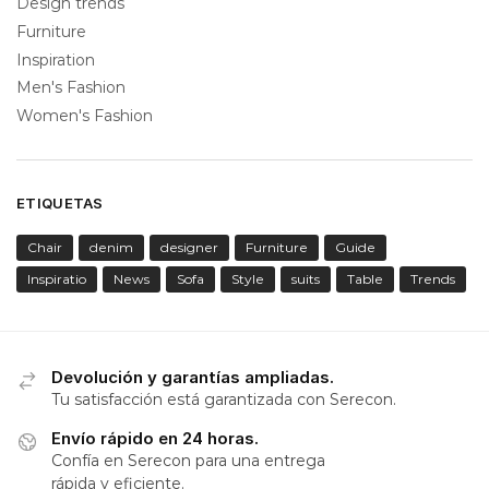
Design trends
Furniture
Inspiration
Men's Fashion
Women's Fashion
ETIQUETAS
Chair
denim
designer
Furniture
Guide
Inspiratio
News
Sofa
Style
suits
Table
Trends
Devolución y garantías ampliadas.
Tu satisfacción está garantizada con Serecon.
Envío rápido en 24 horas.
Confía en Serecon para una entrega
rápida y eficiente.