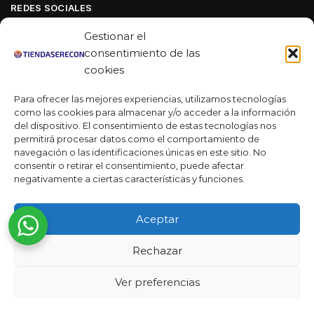
REDES SOCIALES
Facebook
Gestionar el
Linkedin
consentimiento de las
cookies
Youtube
Para ofrecer las mejores experiencias, utilizamos tecnologías
MAS DE 50 RESEÑAS
como las cookies para almacenar y/o acceder a la información
del dispositivo. El consentimiento de estas tecnologías nos
permitirá procesar datos como el comportamiento de
navegación o las identificaciones únicas en este sitio. No
★★★★★
consentir o retirar el consentimiento, puede afectar
La verdad es que fue una compra muy económica, la
negativamente a ciertas características y funciones.
calidad mucho mejor de lo que esperaba y la entrega en un
día. ¡Estoy muy satisfecha con la atención al cliente y el
Aceptar
servicio!
Desarrollado por
Rechazar
Ready Marketing 2023 ©
Ver preferencias