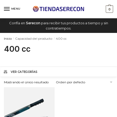
Saltar
saltar
a
al
MENU
0
navegación
contenido
Confía en
Serecon
para recibir tus productos a tiempo y sin
contratiempos.
Inicio
Capacidad del producto
400 cc
/
/
400 cc
VER CATEGORÍAS
Mostrando el único resultado