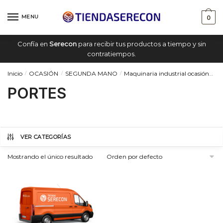
Saltar
saltar
a
al
MENU
0
navegación
contenido
Confía en
Serecon
para recibir tus productos a tiempo y sin
contratiempos.
Inicio
OCASIÓN
SEGUNDA MANO
Maquinaria industrial ocasión
P
/
/
/
PORTES
VER CATEGORÍAS
Mostrando el único resultado