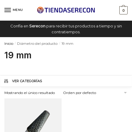
Saltar
saltar
a
al
MENU
0
navegación
contenido
Confía en
Serecon
para recibir tus productos a tiempo y sin
contratiempos.
Inicio
Diámetro del producto
19 mm
/
/
19 mm
VER CATEGORÍAS
Mostrando el único resultado