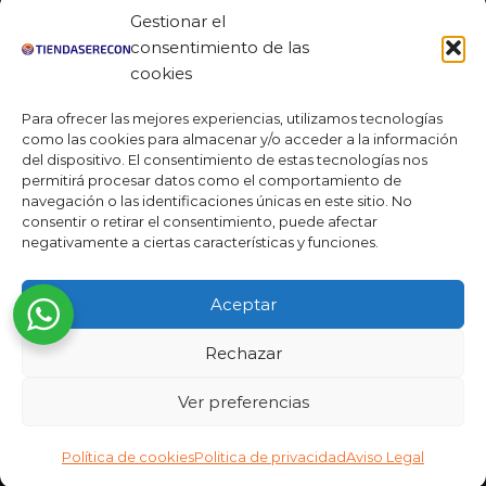
Facebook
Gestionar el
Linkedin
consentimiento de las
cookies
Youtube
Para ofrecer las mejores experiencias, utilizamos tecnologías
MAS DE 50 RESEÑAS
como las cookies para almacenar y/o acceder a la información
del dispositivo. El consentimiento de estas tecnologías nos
permitirá procesar datos como el comportamiento de
navegación o las identificaciones únicas en este sitio. No
★★★★★
consentir o retirar el consentimiento, puede afectar
La verdad es que fue una compra muy económica, la
negativamente a ciertas características y funciones.
calidad mucho mejor de lo que esperaba y la entrega en un
día. ¡Estoy muy satisfecha con la atención al cliente y el
Aceptar
servicio!
Desarrollado por
Rechazar
Ready Marketing 2023 ©
Ver preferencias
Política de cookies
Politica de privacidad
Aviso Legal