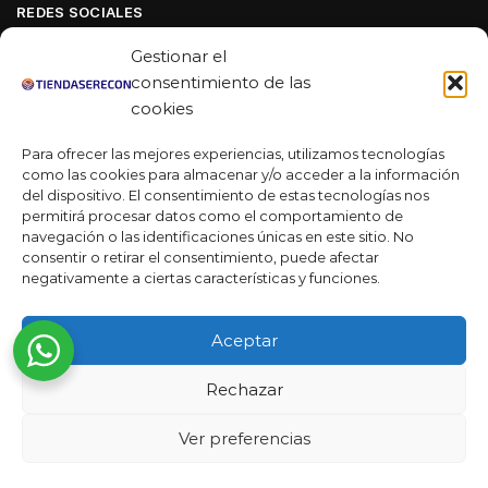
REDES SOCIALES
Facebook
Gestionar el
Linkedin
consentimiento de las
cookies
Youtube
Para ofrecer las mejores experiencias, utilizamos tecnologías
MAS DE 50 RESEÑAS
como las cookies para almacenar y/o acceder a la información
del dispositivo. El consentimiento de estas tecnologías nos
permitirá procesar datos como el comportamiento de
navegación o las identificaciones únicas en este sitio. No
★★★★★
consentir o retirar el consentimiento, puede afectar
La verdad es que fue una compra muy económica, la
negativamente a ciertas características y funciones.
calidad mucho mejor de lo que esperaba y la entrega en un
día. ¡Estoy muy satisfecha con la atención al cliente y el
Aceptar
servicio!
Desarrollado por
Rechazar
Ready Marketing 2023 ©
Ver preferencias