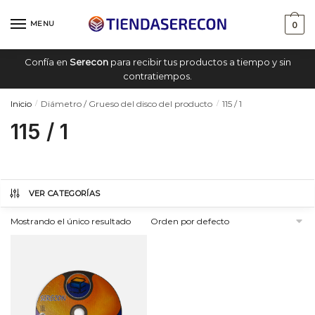
Saltar
saltar
a
al
MENU
0
navegación
contenido
Confía en
Serecon
para recibir tus productos a tiempo y sin
contratiempos.
Inicio
Diámetro / Grueso del disco del producto
115 / 1
/
/
115 / 1
VER CATEGORÍAS
Mostrando el único resultado