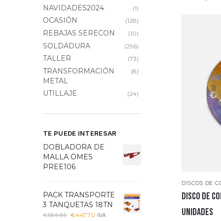
NAVIDADES2024
(1)
OCASIÓN
(128)
REBAJAS SERECON
(10)
SOLDADURA
(296)
TALLER
(73)
TRANSFORMACIÓN
(8)
METAL
UTILLAJE
(24)
TE PUEDE INTERESAR
DOBLADORA DE
MALLA OMES
PREE106
DISCOS DE C
PACK TRANSPORTE
DISCO DE CO
3 TANQUETAS 18TN
UNIDADES
€
586.85
€
447.70
IVA