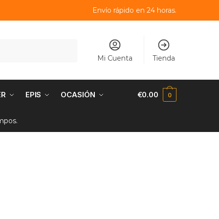
Envío rápido en 24 horas.
Mi Cuenta
Tienda
ER
EPIS
OCASIÓN
€
0.00
0
empos.