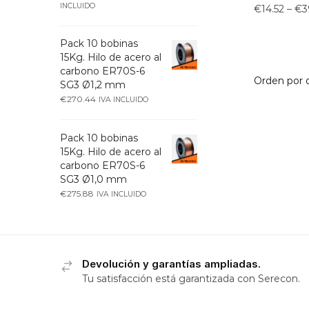
INCLUIDO
€
14.52
–
€
3
Pack 10 bobinas
15Kg. Hilo de acero al
carbono ER70S-6
SG3 Ø1,2 mm
€
270.44
IVA INCLUIDO
Pack 10 bobinas
15Kg. Hilo de acero al
carbono ER70S-6
SG3 Ø1,0 mm
€
275.88
IVA INCLUIDO
Devolución y garantías ampliadas.
Tu satisfacción está garantizada con Serecon.