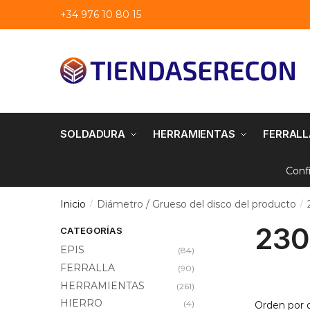
Saltar
saltar
+34 976 10 80 15
a
al
navegación
contenido
SOLDADURA
HERRAMIENTAS
FERRALL
Conf
Inicio
Diámetro / Grueso del disco del producto
/
/
230 
CATEGORÍAS
EPIS
(84)
FERRALLA
(90)
HERRAMIENTAS
(261)
HIERRO
(4)