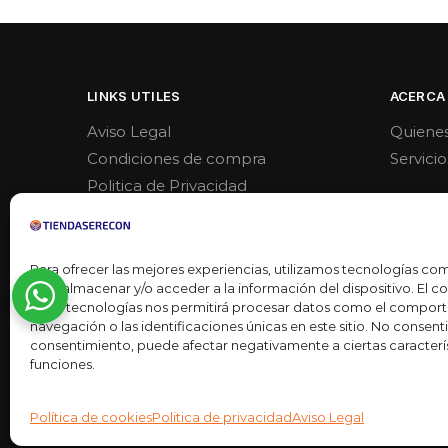
LINKS UTILES
ACERCA
Aviso Legal
Quiene
Condiciones de compra
Servicio
Politica de Privacidad
Politica de venta y devoluciones
Para ofrecer las mejores experiencias, utilizamos tecnologías co
para almacenar y/o acceder a la información del dispositivo. El 
estas tecnologías nos permitirá procesar datos como el compor
navegación o las identificaciones únicas en este sitio. No consentir 
consentimiento, puede afectar negativamente a ciertas caracterís
funciones.
Desarrollado por
Ready Marketing 2023 ©
Política de cookies
Politica de privacidad
Aviso Legal