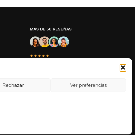
MAS DE 50 RESEÑAS
★★★★★
La verdad es que fue una compra
muy económica, la calidad mucho
mejor de lo que esperaba y la
entrega en un día. ¡Estoy muy
Rechazar
Ver preferencias
satisfecha con la atención al cliente y
el servicio!