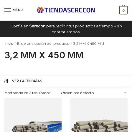
Saltar
saltar
a
al
MENU
0
navegación
contenido
Confía en
Serecon
para recibir tus productos a tiempo y sin
contratiempos.
Inicio
Elige una opción del producto
3,2 MM X 450 MM
/
/
3,2 MM X 450 MM
VER CATEGORÍAS
Mostrando los 2 resultados