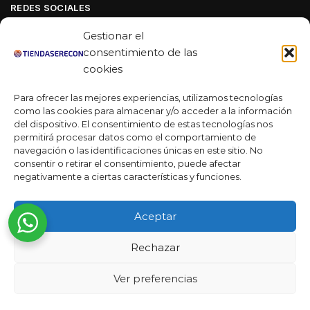
REDES SOCIALES
Facebook
Gestionar el
Linkedin
consentimiento de las
cookies
Youtube
Para ofrecer las mejores experiencias, utilizamos tecnologías
MAS DE 50 RESEÑAS
como las cookies para almacenar y/o acceder a la información
del dispositivo. El consentimiento de estas tecnologías nos
permitirá procesar datos como el comportamiento de
navegación o las identificaciones únicas en este sitio. No
★★★★★
consentir o retirar el consentimiento, puede afectar
La verdad es que fue una compra muy económica, la
negativamente a ciertas características y funciones.
calidad mucho mejor de lo que esperaba y la entrega en un
día. ¡Estoy muy satisfecha con la atención al cliente y el
Aceptar
servicio!
Desarrollado por
Rechazar
Ready Marketing 2023 ©
Ver preferencias