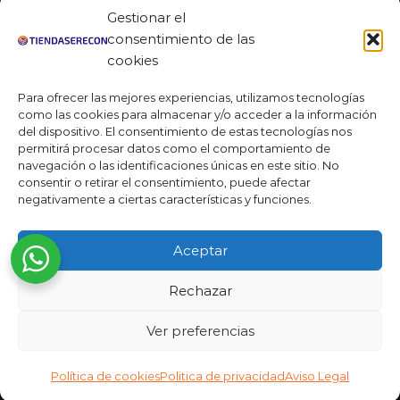
Facebook
Gestionar el
Linkedin
consentimiento de las
cookies
Youtube
Para ofrecer las mejores experiencias, utilizamos tecnologías
MAS DE 50 RESEÑAS
como las cookies para almacenar y/o acceder a la información
del dispositivo. El consentimiento de estas tecnologías nos
permitirá procesar datos como el comportamiento de
navegación o las identificaciones únicas en este sitio. No
★★★★★
consentir o retirar el consentimiento, puede afectar
La verdad es que fue una compra muy económica, la
negativamente a ciertas características y funciones.
calidad mucho mejor de lo que esperaba y la entrega en un
día. ¡Estoy muy satisfecha con la atención al cliente y el
Aceptar
servicio!
Desarrollado por
Rechazar
Ready Marketing 2023 ©
Ver preferencias
Política de cookies
Politica de privacidad
Aviso Legal