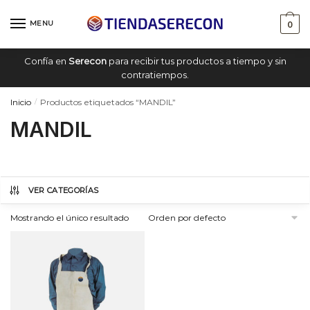
Saltar
saltar
a
al
MENU
0
navegación
contenido
Confía en
Serecon
para recibir tus productos a tiempo y sin
contratiempos.
Inicio
Productos etiquetados “MANDIL”
/
MANDIL
VER CATEGORÍAS
Mostrando el único resultado