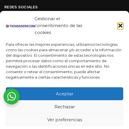
REDES SOCIALES
Facebook
Gestionar el
Linkedin
consentimiento de las
cookies
Youtube
Para ofrecer las mejores experiencias, utilizamos tecnologías
MAS DE 50 RESEÑAS
como las cookies para almacenar y/o acceder a la información
del dispositivo. El consentimiento de estas tecnologías nos
permitirá procesar datos como el comportamiento de
navegación o las identificaciones únicas en este sitio. No
★★★★★
consentir o retirar el consentimiento, puede afectar
La verdad es que fue una compra muy económica, la
negativamente a ciertas características y funciones.
calidad mucho mejor de lo que esperaba y la entrega en un
día. ¡Estoy muy satisfecha con la atención al cliente y el
Aceptar
servicio!
Desarrollado por
Rechazar
Ready Marketing 2023 ©
Ver preferencias