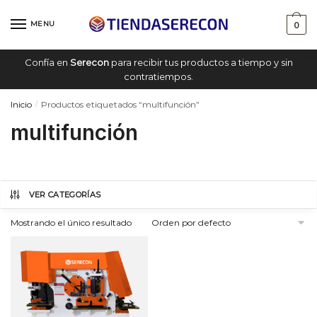
Saltar
saltar
a
al
MENU
0
navegación
contenido
Confía en
Serecon
para recibir tus productos a tiempo y sin
contratiempos.
Inicio
Productos etiquetados “multifunción”
/
multifunción
VER CATEGORÍAS
Mostrando el único resultado