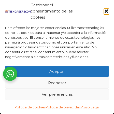
Facebook
Gestionar el
Linkedin
consentimiento de las
cookies
Youtube
Para ofrecer las mejores experiencias, utilizamos tecnologías
MAS DE 50 RESEÑAS
como las cookies para almacenar y/o acceder a la información
del dispositivo. El consentimiento de estas tecnologías nos
permitirá procesar datos como el comportamiento de
navegación o las identificaciones únicas en este sitio. No
★★★★★
consentir o retirar el consentimiento, puede afectar
La verdad es que fue una compra muy económica, la
negativamente a ciertas características y funciones.
calidad mucho mejor de lo que esperaba y la entrega en un
día. ¡Estoy muy satisfecha con la atención al cliente y el
Aceptar
servicio!
Desarrollado por
Rechazar
Ready Marketing 2023 ©
Ver preferencias
Política de cookies
Politica de privacidad
Aviso Legal