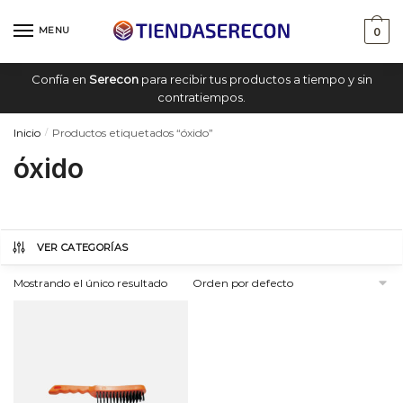
Saltar
saltar
a
al
MENU
0
navegación
contenido
Confía en
Serecon
para recibir tus productos a tiempo y sin
contratiempos.
Inicio
Productos etiquetados “óxido”
/
óxido
VER CATEGORÍAS
Mostrando el único resultado