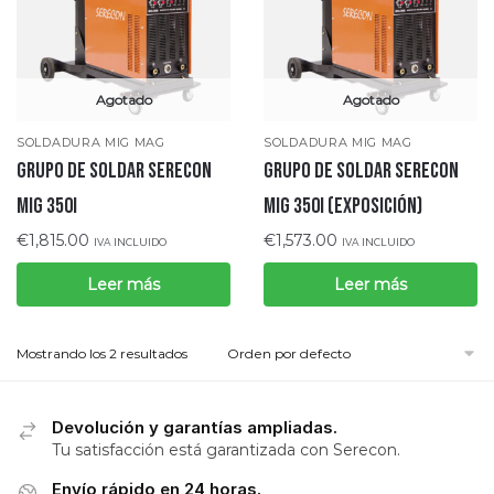
Agotado
Agotado
SOLDADURA MIG MAG
SOLDADURA MIG MAG
Grupo de Soldar Serecon
Grupo de Soldar Serecon
MIG 350i
MIG 350i (EXPOSICIÓN)
€
1,815.00
€
1,573.00
IVA INCLUIDO
IVA INCLUIDO
Leer más
Leer más
Mostrando los 2 resultados
Devolución y garantías ampliadas.
Tu satisfacción está garantizada con Serecon.
Envío rápido en 24 horas.