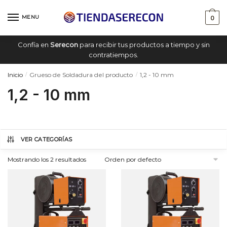
Saltar
saltar
a
al
MENU
0
navegación
contenido
Confía en
Serecon
para recibir tus productos a tiempo y sin
contratiempos.
Inicio
Grueso de Soldadura del producto
1,2 - 10 mm
/
/
1,2 - 10 mm
VER CATEGORÍAS
Mostrando los 2 resultados