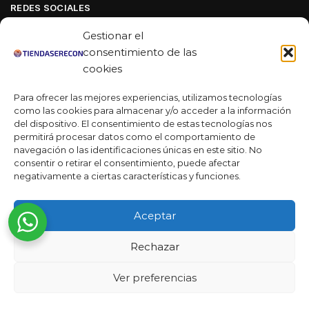
REDES SOCIALES
Facebook
Gestionar el
Linkedin
consentimiento de las
cookies
Youtube
Para ofrecer las mejores experiencias, utilizamos tecnologías
MAS DE 50 RESEÑAS
como las cookies para almacenar y/o acceder a la información
del dispositivo. El consentimiento de estas tecnologías nos
permitirá procesar datos como el comportamiento de
navegación o las identificaciones únicas en este sitio. No
★★★★★
consentir o retirar el consentimiento, puede afectar
La verdad es que fue una compra muy económica, la
negativamente a ciertas características y funciones.
calidad mucho mejor de lo que esperaba y la entrega en un
día. ¡Estoy muy satisfecha con la atención al cliente y el
Aceptar
servicio!
Desarrollado por
Rechazar
Ready Marketing 2023 ©
Ver preferencias