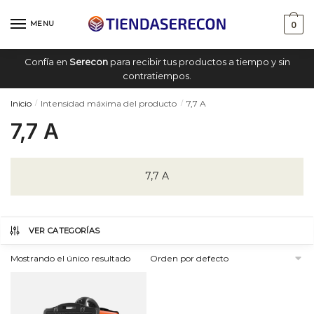
Saltar
saltar
a
al
MENU
0
navegación
contenido
Confía en
Serecon
para recibir tus productos a tiempo y sin
contratiempos.
Inicio
Intensidad máxima del producto
7,7 A
/
/
7,7 A
7,7 A
VER CATEGORÍAS
Mostrando el único resultado