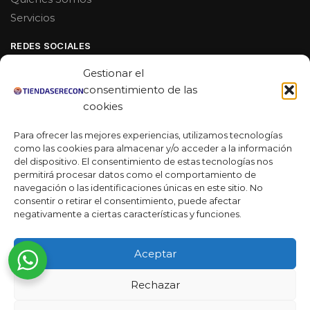
Servicios
REDES SOCIALES
Facebook
Gestionar el
Linkedin
consentimiento de las
cookies
Youtube
Para ofrecer las mejores experiencias, utilizamos tecnologías
MAS DE 50 RESEÑAS
como las cookies para almacenar y/o acceder a la información
del dispositivo. El consentimiento de estas tecnologías nos
permitirá procesar datos como el comportamiento de
navegación o las identificaciones únicas en este sitio. No
★★★★★
consentir o retirar el consentimiento, puede afectar
La verdad es que fue una compra muy económica, la
negativamente a ciertas características y funciones.
calidad mucho mejor de lo que esperaba y la entrega en un
día. ¡Estoy muy satisfecha con la atención al cliente y el
Aceptar
servicio!
Rechazar
Desarrollado por
Ready Marketing 2023 ©