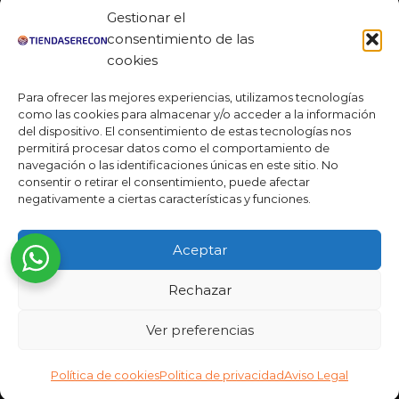
Facebook
Gestionar el
Linkedin
consentimiento de las
cookies
Youtube
Para ofrecer las mejores experiencias, utilizamos tecnologías
MAS DE 50 RESEÑAS
como las cookies para almacenar y/o acceder a la información
del dispositivo. El consentimiento de estas tecnologías nos
permitirá procesar datos como el comportamiento de
navegación o las identificaciones únicas en este sitio. No
★★★★★
consentir o retirar el consentimiento, puede afectar
La verdad es que fue una compra muy económica, la
negativamente a ciertas características y funciones.
calidad mucho mejor de lo que esperaba y la entrega en un
día. ¡Estoy muy satisfecha con la atención al cliente y el
Aceptar
servicio!
Desarrollado por
Rechazar
Ready Marketing 2023 ©
Ver preferencias
Política de cookies
Politica de privacidad
Aviso Legal