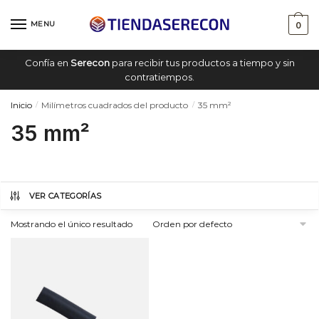
Saltar
saltar
a
al
MENU
0
navegación
contenido
Confía en
Serecon
para recibir tus productos a tiempo y sin
contratiempos.
Inicio
Milímetros cuadrados del producto
35 mm²
/
/
35 mm²
VER CATEGORÍAS
Mostrando el único resultado