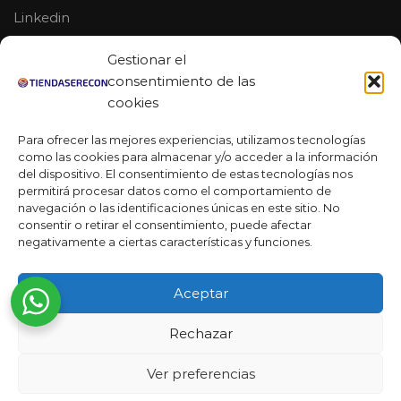
Linkedin
Youtube
Gestionar el
MAS DE 50 RESEÑAS
consentimiento de las
cookies
Para ofrecer las mejores experiencias, utilizamos tecnologías
como las cookies para almacenar y/o acceder a la información
★★★★★
del dispositivo. El consentimiento de estas tecnologías nos
La verdad es que fue una compra muy económica, la
permitirá procesar datos como el comportamiento de
calidad mucho mejor de lo que esperaba y la entrega en un
navegación o las identificaciones únicas en este sitio. No
día. ¡Estoy muy satisfecha con la atención al cliente y el
consentir o retirar el consentimiento, puede afectar
servicio!
negativamente a ciertas características y funciones.
Desarrollado por
Ready Marketing 2023 ©
Aceptar
Rechazar
Ver preferencias