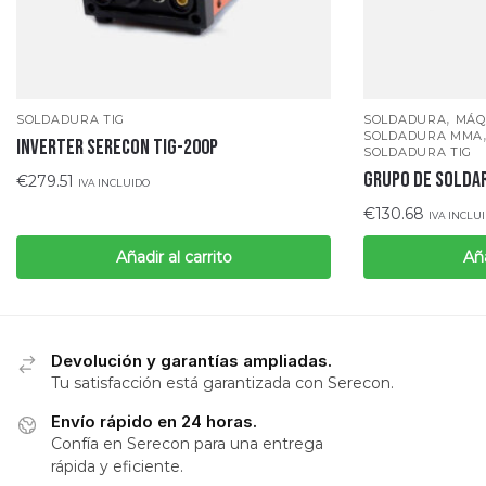
,
SOLDADURA TIG
SOLDADURA
MÁQ
SOLDADURA MMA
INVERTER SERECON TIG-200P
SOLDADURA TIG
GRUPO DE SOLDAR
€
279.51
IVA INCLUIDO
€
130.68
IVA INCLU
Añadir al carrito
Aña
Devolución y garantías ampliadas.
Tu satisfacción está garantizada con Serecon.
Envío rápido en 24 horas.
Confía en Serecon para una entrega
rápida y eficiente.