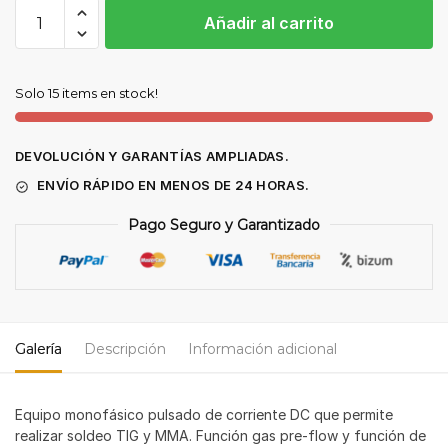
Grupo
Añadir al carrito
de
Soldar
MASTERTIG
Solo 15 items en stock!
250
DC
cantidad
DEVOLUCIÓN Y GARANTÍAS AMPLIADAS.
ENVÍO RÁPIDO EN MENOS DE 24 HORAS.
Pago Seguro y Garantizado
Galería
Descripción
Información adicional
Equipo monofásico pulsado de corriente DC que permite
realizar soldeo TIG y MMA. Función gas pre-flow y función de