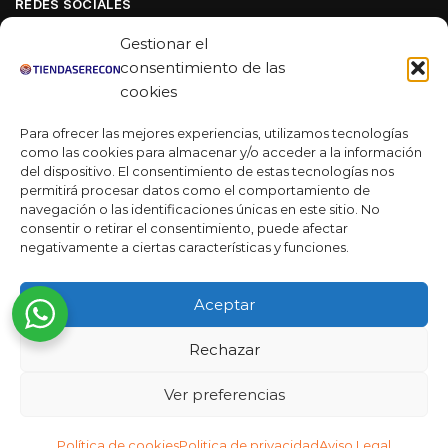
REDES SOCIALES
Facebook
Gestionar el
Linkedin
consentimiento de las
cookies
Youtube
Para ofrecer las mejores experiencias, utilizamos tecnologías
MAS DE 50 RESEÑAS
como las cookies para almacenar y/o acceder a la información
del dispositivo. El consentimiento de estas tecnologías nos
permitirá procesar datos como el comportamiento de
navegación o las identificaciones únicas en este sitio. No
★★★★★
consentir o retirar el consentimiento, puede afectar
La verdad es que fue una compra muy económica, la
negativamente a ciertas características y funciones.
calidad mucho mejor de lo que esperaba y la entrega en un
día. ¡Estoy muy satisfecha con la atención al cliente y el
Aceptar
servicio!
Desarrollado por
Rechazar
Ready Marketing 2023 ©
Ver preferencias
Política de cookies
Politica de privacidad
Aviso Legal