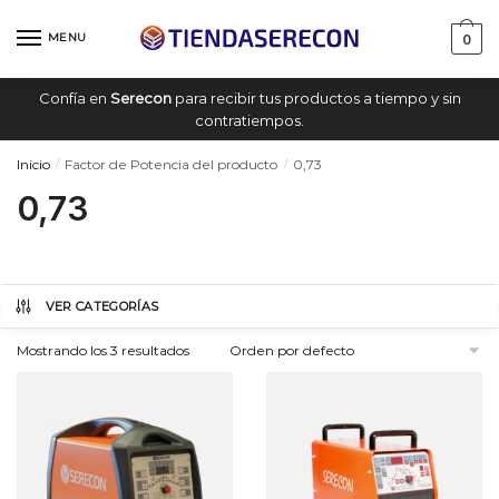
Saltar
saltar
a
al
MENU
0
navegación
contenido
Confía en
Serecon
para recibir tus productos a tiempo y sin
contratiempos.
Inicio
Factor de Potencia del producto
0,73
/
/
0,73
VER CATEGORÍAS
Mostrando los 3 resultados