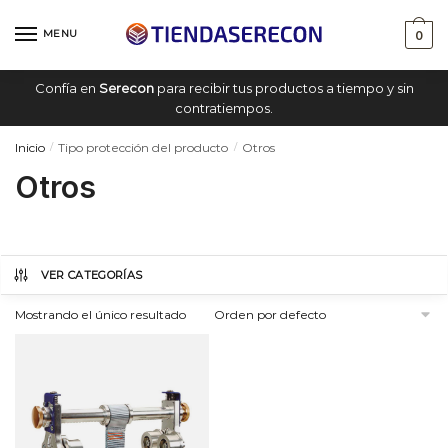
Saltar
saltar
a
al
MENU
0
navegación
contenido
Confía en
Serecon
para recibir tus productos a tiempo y sin
contratiempos.
Inicio
Tipo protección del producto
Otros
/
/
Otros
VER CATEGORÍAS
Mostrando el único resultado