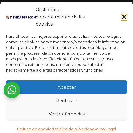
Facebook
Gestionar el
Linkedin
consentimiento de las
cookies
Youtube
Para ofrecer las mejores experiencias, utilizamos tecnologías
MAS DE 50 RESEÑAS
como las cookies para almacenar y/o acceder a la información
del dispositivo. El consentimiento de estas tecnologías nos
permitirá procesar datos como el comportamiento de
navegación o las identificaciones únicas en este sitio. No
★★★★★
consentir o retirar el consentimiento, puede afectar
La verdad es que fue una compra muy económica, la
negativamente a ciertas características y funciones.
calidad mucho mejor de lo que esperaba y la entrega en un
día. ¡Estoy muy satisfecha con la atención al cliente y el
Aceptar
servicio!
Desarrollado por
Rechazar
Ready Marketing 2023 ©
Ver preferencias
Política de cookies
Politica de privacidad
Aviso Legal