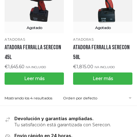
Agotado
Agotado
ATADORAS
ATADORAS
ATADORA FERRALLA SERECON
ATADORA FERRALLA SERECON
45L
58L
€
1,645.60
€
1,815.00
IVA INCLUIDO
IVA INCLUIDO
Leer más
Leer más
Mostrando los 4 resultados
Devolución y garantías ampliadas.
Tu satisfacción está garantizada con Serecon.
Envío rápido en 24 horas.