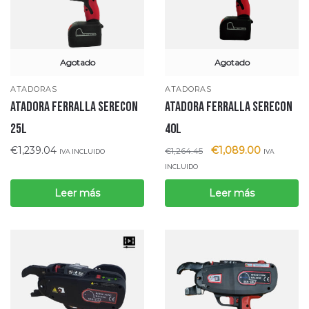
Agotado
Agotado
ATADORAS
ATADORAS
ATADORA FERRALLA SERECON
ATADORA FERRALLA SERECON
25L
40L
€
1,239.04
€
1,089.00
€
1,264.45
IVA INCLUIDO
IVA
INCLUIDO
Leer más
Leer más