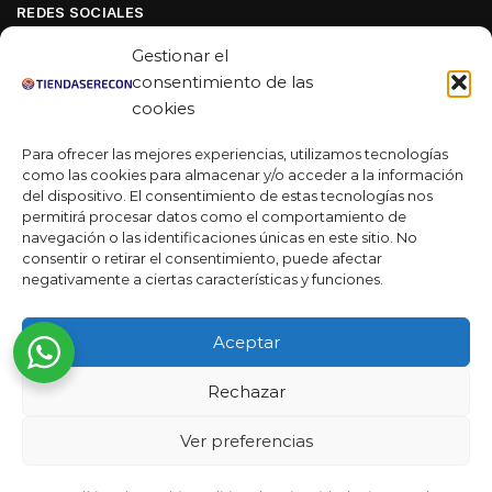
REDES SOCIALES
Facebook
Gestionar el
Linkedin
consentimiento de las
cookies
Youtube
Para ofrecer las mejores experiencias, utilizamos tecnologías
MAS DE 50 RESEÑAS
como las cookies para almacenar y/o acceder a la información
del dispositivo. El consentimiento de estas tecnologías nos
permitirá procesar datos como el comportamiento de
navegación o las identificaciones únicas en este sitio. No
★★★★★
consentir o retirar el consentimiento, puede afectar
La verdad es que fue una compra muy económica, la
negativamente a ciertas características y funciones.
calidad mucho mejor de lo que esperaba y la entrega en un
día. ¡Estoy muy satisfecha con la atención al cliente y el
Aceptar
servicio!
Rechazar
Desarrollado por
Ready Marketing 2023 ©
Ver preferencias