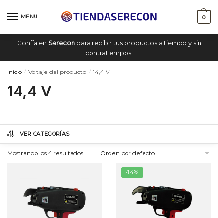
Saltar
saltar
a
al
MENU
0
navegación
contenido
Confía en
Serecon
para recibir tus productos a tiempo y sin
contratiempos.
Inicio
Voltaje del producto
14,4 V
/
/
14,4 V
VER CATEGORÍAS
Mostrando los 4 resultados
-14%