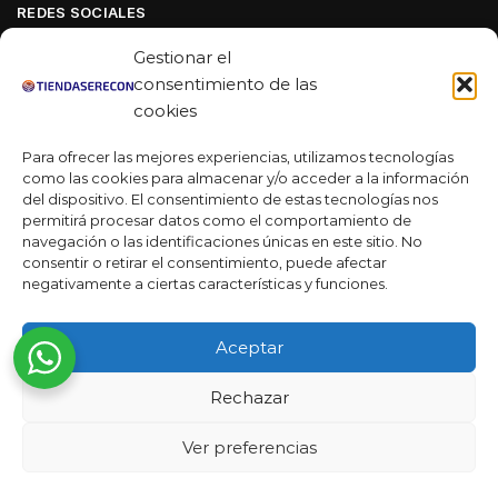
REDES SOCIALES
Facebook
Gestionar el
Linkedin
consentimiento de las
cookies
Youtube
Para ofrecer las mejores experiencias, utilizamos tecnologías
MAS DE 50 RESEÑAS
como las cookies para almacenar y/o acceder a la información
del dispositivo. El consentimiento de estas tecnologías nos
permitirá procesar datos como el comportamiento de
navegación o las identificaciones únicas en este sitio. No
★★★★★
consentir o retirar el consentimiento, puede afectar
La verdad es que fue una compra muy económica, la
negativamente a ciertas características y funciones.
calidad mucho mejor de lo que esperaba y la entrega en un
día. ¡Estoy muy satisfecha con la atención al cliente y el
Aceptar
servicio!
Desarrollado por
Rechazar
Ready Marketing 2023 ©
Ver preferencias