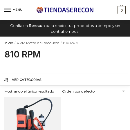
Saltar
saltar
a
al
MENU
0
navegación
contenido
Confía en
Serecon
para recibir tus productos a tiempo y sin
contratiempos.
Inicio
RPM Motor del producto
810 RPM
/
/
810 RPM
VER CATEGORÍAS
Mostrando el único resultado